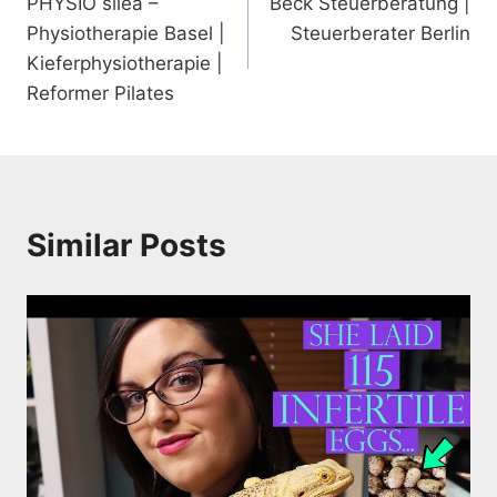
PHYSIO silea –
Beck Steuerberatung |
navigation
Physiotherapie Basel |
Steuerberater Berlin
Kieferphysiotherapie |
Reformer Pilates
Similar Posts